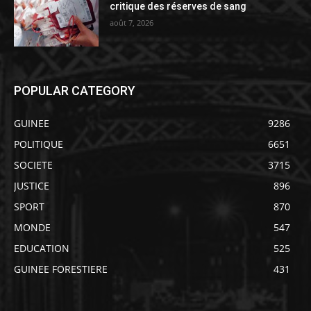
critique des réserves de sang
août 7, 2026
POPULAR CATEGORY
GUINEE
9286
POLITIQUE
6651
SOCIETE
3715
JUSTICE
896
SPORT
870
MONDE
547
EDUCATION
525
GUINEE FORESTIERE
431