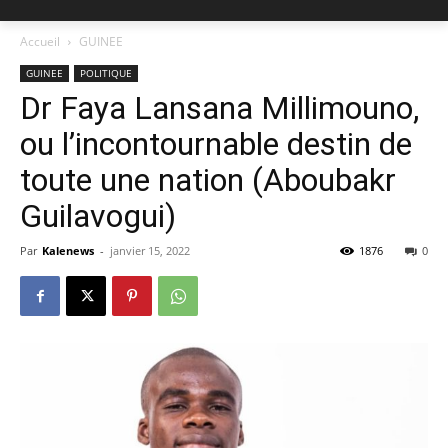
Accueil
GUINEE
GUINEE
POLITIQUE
Dr Faya Lansana Millimouno,
ou l’incontournable destin de
toute une nation (Aboubakr
Guilavogui)
Par
Kalenews
-
janvier 15, 2022
1876
0