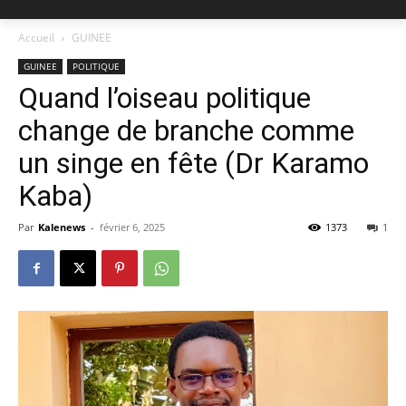
Accueil
GUINEE
GUINEE
POLITIQUE
Quand l’oiseau politique
change de branche comme
un singe en fête (Dr Karamo
Kaba)
Par
Kalenews
-
février 6, 2025
1373
1