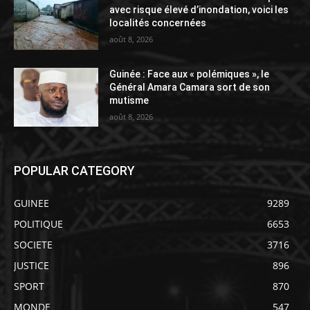
avec risque élevé d’inondation, voici les
localités concernées
août 8, 2026
Guinée : Face aux « polémiques », le
Général Amara Camara sort de son
mutisme
août 8, 2026
POPULAR CATEGORY
GUINEE
9289
POLITIQUE
6653
SOCIETE
3716
JUSTICE
896
SPORT
870
MONDE
547