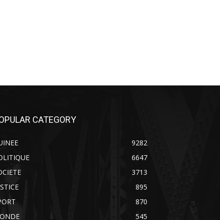
OPULAR CATEGORY
UINEE
9282
OLITIQUE
6647
OCIETE
3713
USTICE
895
PORT
870
ONDE
545