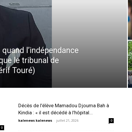
: quand l’indépendance
que le tribunal de
rif Touré)
Décès de l’élève Mamadou Djouma Bah à
Kindia : « il est décédé à l’hôpital...
kalenews kalenews
-
juillet 21, 2026
0
0