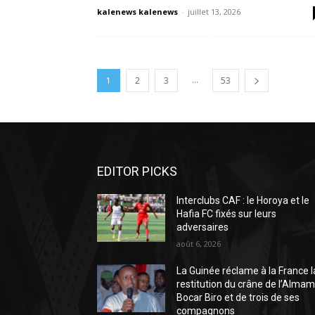
kalenews kalenews
-
juillet 13, 2026
...
1
2
3
53
EDITOR PICKS
Interclubs CAF : le Horoya et le
Hafia FC fixés sur leurs
adversaires
août 6, 2026
La Guinée réclame à la France l
restitution du crâne de l’Alma
Bocar Biro et de trois de ses
compagnons