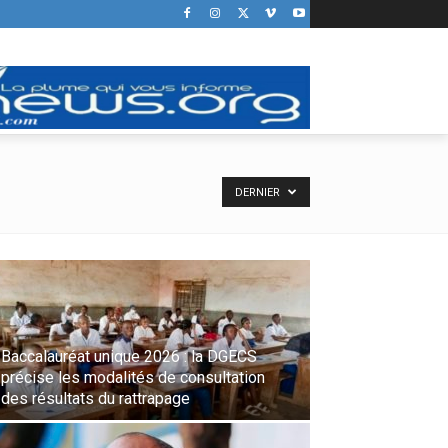
DERNIER
Baccalauréat unique 2026 : la DGECS
précise les modalités de consultation
des résultats du rattrapage