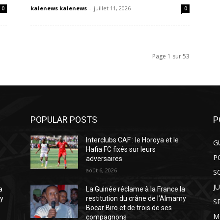
kalenews kalenews
-
juillet 11, 2026
0
0
Page 1 sur 53
POPULAR POSTS
P
Interclubs CAF : le Horoya et le
G
Hafia FC fixés sur leurs
P
adversaires
août 6, 2026
S
J
a
La Guinée réclame à la France la
my
restitution du crâne de l’Almamy
S
Bocar Biro et de trois de ses
M
compagnons