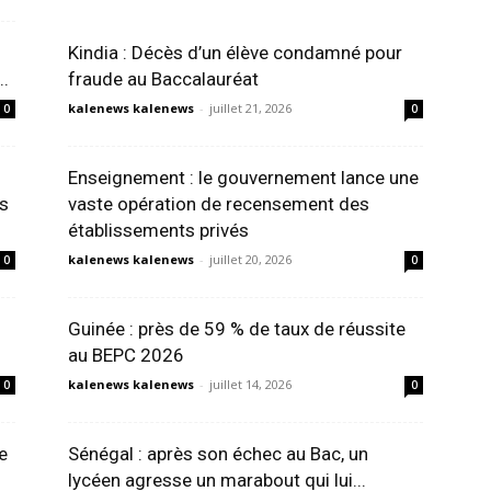
Kindia : Décès d’un élève condamné pour
..
fraude au Baccalauréat
kalenews kalenews
-
juillet 21, 2026
0
0
Enseignement : le gouvernement lance une
es
vaste opération de recensement des
établissements privés
kalenews kalenews
-
juillet 20, 2026
0
0
Guinée : près de 59 % de taux de réussite
au BEPC 2026
kalenews kalenews
-
juillet 14, 2026
0
0
e
Sénégal : après son échec au Bac, un
lycéen agresse un marabout qui lui...