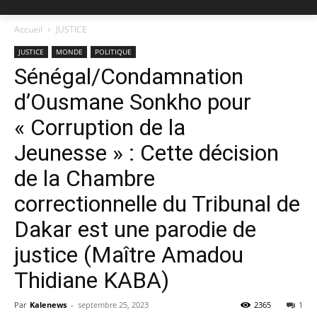
Accueil
JUSTICE
JUSTICE
MONDE
POLITIQUE
Sénégal/Condamnation
d’Ousmane Sonkho pour
« Corruption de la
Jeunesse » : Cette décision
de la Chambre
correctionnelle du Tribunal de
Dakar est une parodie de
justice (Maître Amadou
Thidiane KABA)
Par
Kalenews
-
septembre 25, 2023
2365
1