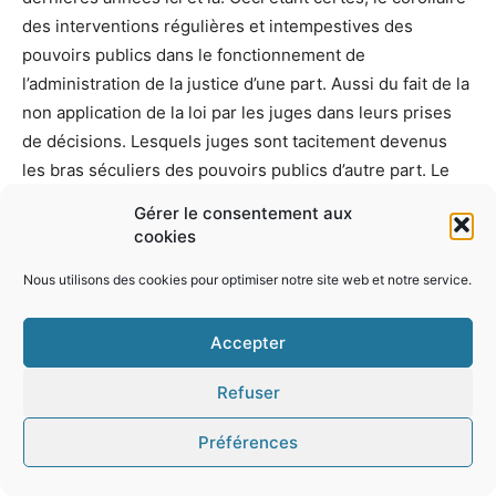
des interventions régulières et intempestives des
pouvoirs publics dans le fonctionnement de
l’administration de la justice d’une part. Aussi du fait de la
non application de la loi par les juges dans leurs prises
de décisions. Lesquels juges sont tacitement devenus
les bras séculiers des pouvoirs publics d’autre part. Le
tout étant manifestement lié à la problématique de
Gérer le consentement aux
l’indépendance et de l’impartialité du juge. Ce qui est en
cookies
effet, l’une des causes essentielles du
Nous utilisons des cookies pour optimiser notre site web et notre service.
dysfonctionnement endémique de la justice notamment
pénale en Afrique, et particulièrement Afrique de l’Ouest.
Accepter
En effet, pour mettre en exergue la mauvaise
administration de la justice, nous allons devoir utiliser
Refuser
des enquêtes qui ont menées en France, en Italie, en
Angleterre et en Allemagne qui sont assez éloquentes en
Préférences
l’espèce. En moyenne, les enquêtes menées montrent
que les français ont (tout à fait ou plutôt) confiance dans