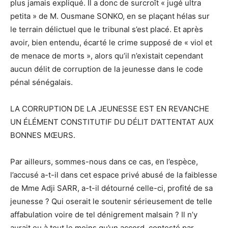
plus jamais expliqué. Il a donc de surcroît « jugé ultra
petita » de M. Ousmane SONKO, en se plaçant hélas sur
le terrain délictuel que le tribunal s’est placé. Et après
avoir, bien entendu, écarté le crime supposé de « viol et
de menace de morts », alors qu’il n’existait cependant
aucun délit de corruption de la jeunesse dans le code
pénal sénégalais.
LA CORRUPTION DE LA JEUNESSE EST EN REVANCHE
UN ÉLÉMENT CONSTITUTIF DU DÉLIT D’ATTENTAT AUX
BONNES MŒURS.
Par ailleurs, sommes-nous dans ce cas, en l’espèce,
l’accusé a-t-il dans cet espace privé abusé de la faiblesse
de Mme Adji SARR, a-t-il détourné celle-ci, profité de sa
jeunesse ? Qui oserait le soutenir sérieusement de telle
affabulation voire de tel dénigrement malsain ? Il n’y
aurait eu à tout le moins qu’un accord, contesté par