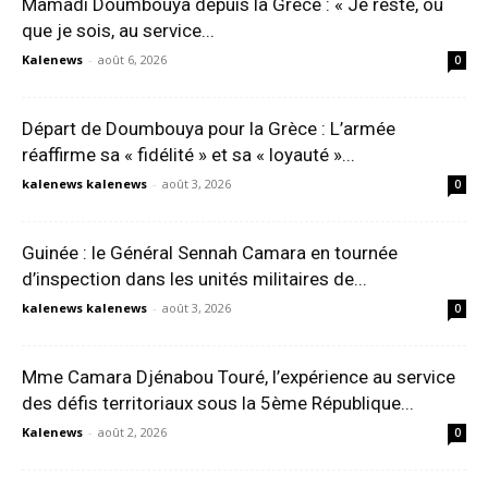
Mamadi Doumbouya depuis la Grèce : « Je reste, où
que je sois, au service...
Kalenews
-
août 6, 2026
0
Départ de Doumbouya pour la Grèce : L’armée
réaffirme sa « fidélité » et sa « loyauté »...
kalenews kalenews
-
août 3, 2026
0
Guinée : le Général Sennah Camara en tournée
d’inspection dans les unités militaires de...
kalenews kalenews
-
août 3, 2026
0
Mme Camara Djénabou Touré, l’expérience au service
des défis territoriaux sous la 5ème République...
Kalenews
-
août 2, 2026
0