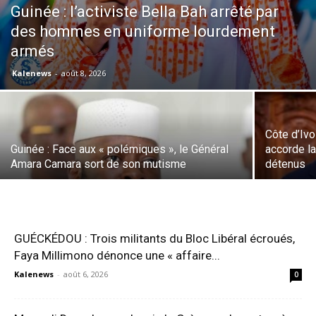
Guinée : l’activiste Bella Bah arrêté par
des hommes en uniforme lourdement
armés
Kalenews
-
août 8, 2026
Côte d’Ivo
Guinée : Face aux « polémiques », le Général
accorde la
Amara Camara sort de son mutisme
détenus
GUÉCKÉDOU : Trois militants du Bloc Libéral écroués,
Faya Millimono dénonce une « affaire...
Kalenews
-
août 6, 2026
0