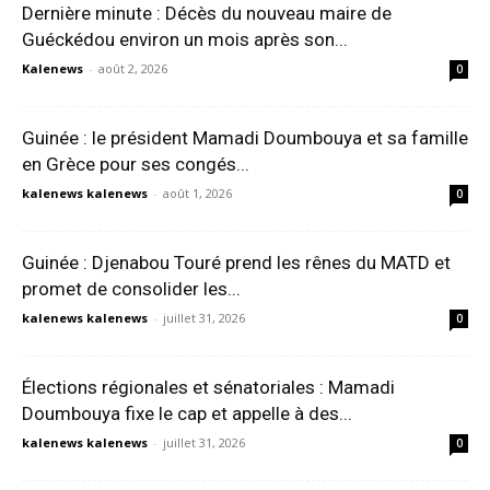
Dernière minute : Décès du nouveau maire de
Guéckédou environ un mois après son...
Kalenews
-
août 2, 2026
0
Guinée : le président Mamadi Doumbouya et sa famille
en Grèce pour ses congés...
kalenews kalenews
-
août 1, 2026
0
Guinée : Djenabou Touré prend les rênes du MATD et
promet de consolider les...
kalenews kalenews
-
juillet 31, 2026
0
Élections régionales et sénatoriales : Mamadi
Doumbouya fixe le cap et appelle à des...
kalenews kalenews
-
juillet 31, 2026
0