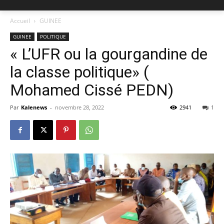
Accueil
GUINEE
GUINEE
POLITIQUE
« L’UFR ou la gourgandine de
la classe politique» (
Mohamed Cissé PEDN)
Par
Kalenews
-
novembre 28, 2022
2941
1