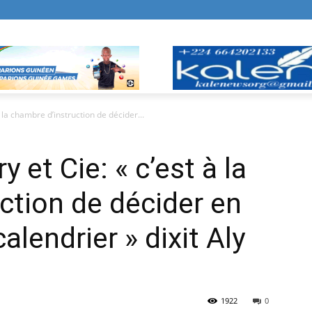
 la chambre d’instruction de décider...
 et Cie: « c’est à la
ction de décider en
alendrier » dixit Aly
1922
0