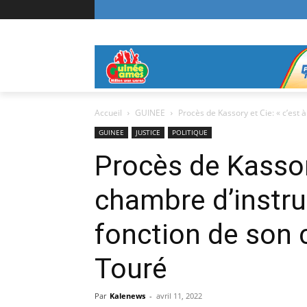
Accueil
GUINEE
Procès de Kassory et Cie: « c’est à
GUINEE
JUSTICE
POLITIQUE
Procès de Kassory
chambre d’instru
fonction de son c
Touré
Par
Kalenews
-
avril 11, 2022