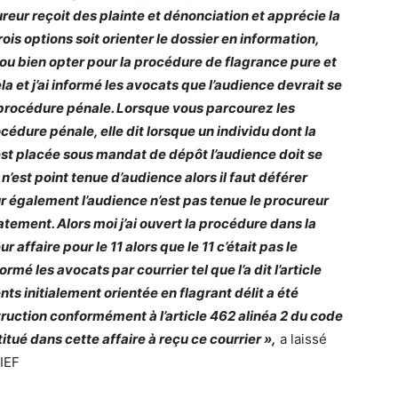
eur reçoit des plainte et dénonciation et apprécie la
trois options soit orienter le dossier en information,
e ou bien opter pour la procédure de flagrance pure et
la et j’ai informé les avocats que l’audience devrait se
de procédure pénale. Lorsque vous parcourez les
cédure pénale, elle dit lorsque un individu dont la
 est placée sous mandat de dépôt l’audience doit se
l n’est point tenue d’audience alors il faut déférer
our également l’audience n’est pas tenue le procureur
tement. Alors moi j’ai ouvert la procédure dans la
 affaire pour le 11 alors que le 11 c’était pas le
rmé les avocats par courrier tel que l’a dit l’article
ts initialement orientée en flagrant délit a été
truction conformément à l’article 462 alinéa 2 du code
ué dans cette affaire à reçu ce courrier »,
a laissé
RIEF