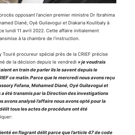
e procès opposant l’ancien premier ministre Dr Ibrahima
hamed Diané, Oyé Guilavogui et Diakaria Koulibaly à
e lundi 11 avril 2022. Cette affaire initialement
ransmise à la chambre de l’instruction.
y Touré procureur spécial près de la CRIEF précise
mé de la décision depuis le vendredi
« je voudrais
ient en train de parler ils le savent depuis le
CRIEF ce matin. Parce que le mercredi nous avons reçu
Kassory Fofana, Mohamed Diané, Oyé Guilavogui et
 a été transmis par la Direction des investigations
s avons analysé l’affaire nous avons opté pour la
 délit tous les actes de procédure ont été
liquer:
orienté en flagrant délit parce que l’article 47 de code