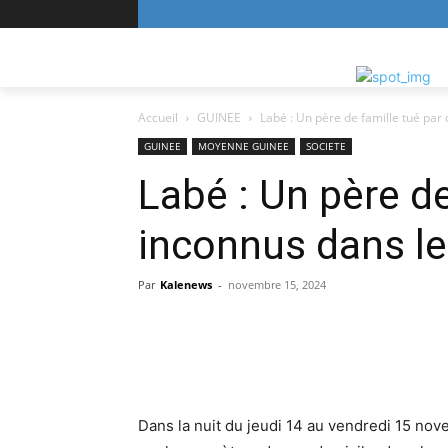
Accueil
GUINEE
Labé : Un père de famille tué par 
GUINEE
MOYENNE GUINEE
SOCIETE
Labé : Un père de
inconnus dans le
Par
Kalenews
-
novembre 15, 2024
Dans la nuit du jeudi 14 au vendredi 15 nove