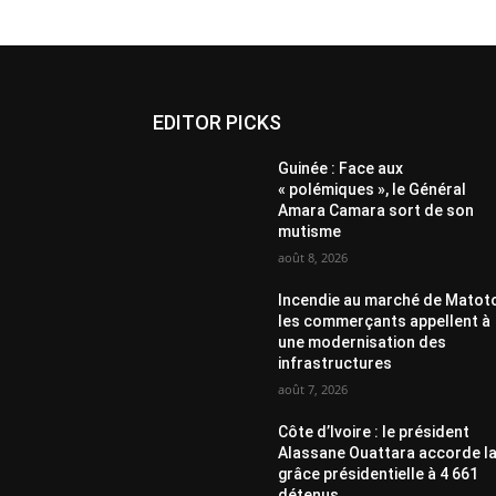
EDITOR PICKS
Guinée : Face aux
« polémiques », le Général
Amara Camara sort de son
mutisme
août 8, 2026
Incendie au marché de Matoto
les commerçants appellent à
une modernisation des
infrastructures
août 7, 2026
Côte d’Ivoire : le président
Alassane Ouattara accorde l
grâce présidentielle à 4 661
détenus