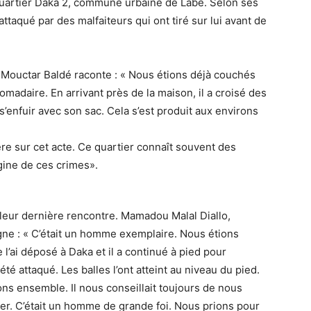
quartier Daka 2, commune urbaine de Labé. Selon ses
é attaqué par des malfaiteurs qui ont tiré sur lui avant de
u Mouctar Baldé raconte : « Nous étions déjà couchés
adaire. En arrivant près de la maison, il a croisé des
 s’enfuir avec son sac. Cela s’est produit aux environs
ère sur cet acte. Ce quartier connaît souvent des
igine de ces crimes».
leur dernière rencontre. Mamadou Malal Diallo,
gne : « C’était un homme exemplaire. Nous étions
’ai déposé à Daka et il a continué à pied pour
été attaqué. Les balles l’ont atteint au niveau du pied.
ons ensemble. Il nous conseillait toujours de nous
er. C’était un homme de grande foi. Nous prions pour