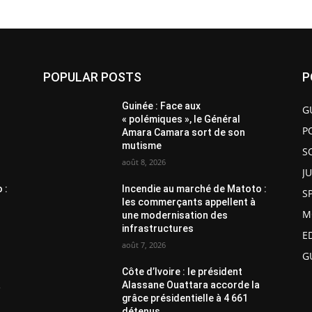
POPULAR POSTS
P
Guinée : Face aux
G
« polémiques », le Général
P
Amara Camara sort de son
mutisme
S
août 8, 2026
J
 :
Incendie au marché de Matoto :
S
les commerçants appellent à
M
une modernisation des
infrastructures
E
août 7, 2026
G
Côte d’Ivoire : le président
a
Alassane Ouattara accorde la
grâce présidentielle à 4 661
détenus