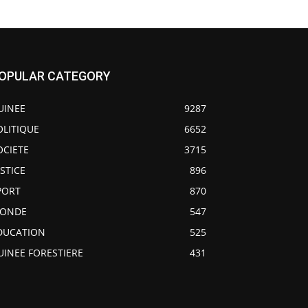
OPULAR CATEGORY
UINEE
9287
OLITIQUE
6652
OCIETE
3715
USTICE
896
PORT
870
ONDE
547
DUCATION
525
UINEE FORESTIERE
431