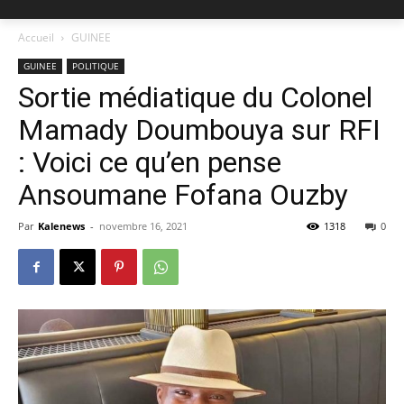
Accueil
GUINEE
GUINEE
POLITIQUE
Sortie médiatique du Colonel
Mamady Doumbouya sur RFI
: Voici ce qu’en pense
Ansoumane Fofana Ouzby
Par
Kalenews
-
novembre 16, 2021
1318
0