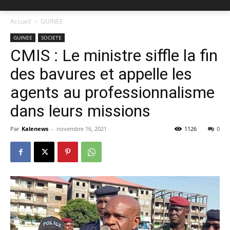
Accueil
GUINEE
GUINEE
SOCIETE
CMIS : Le ministre siffle la fin
des bavures et appelle les
agents au professionnalisme
dans leurs missions
Par
Kalenews
-
novembre 16, 2021
1126
0