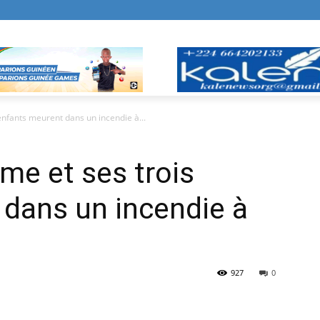
nfants meurent dans un incendie à...
me et ses trois
dans un incendie à
927
0