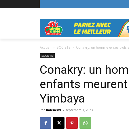
Accueil
SOCIETE
Conakry: un homme et ses trois e
SOCIETE
Conakry: un hom
enfants meurent 
Yimbaya
Par
Kalenews
-
septembre 1, 2023