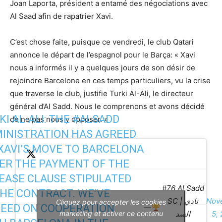
Joan Laporta, président a entamé des négociations avec
Al Saad afin de rapatrier Xavi.
C’est chose faite, puisque ce vendredi, le club Qatari
annonce le départ de l’espagnol pour le Barça: « Xavi
nous a informés il y a quelques jours de son désir de
rejoindre Barcelone en ces temps particuliers, vu la crise
que traverse le club, justifie Turki Al-Ali, le directeur
général d’Al Sadd. Nous le comprenons et avons décidé
KI AL-ALI: THE
#ALSADD
de ne pas nous y opposer. »
INISTRATION HAS AGREED
XAVI’S MOVE TO BARCELONA
ER THE PAYMENT OF THE
EASE CLAUSE STIPULATED
#76 Al Sadd
THE CONTRACT. WE’VE
SC | نادي
Nov
Cliquez pour accepter les cookies
EED ON COOPERATION
—
marketing et activer ce contenu
السد
5,