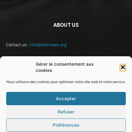
ABOUT US
Contact us:
info@kalenews.org
Gérer le consentement aux
FOLLOW US
cookies
Nous utilisons des cookies pour optimiser notre site web et notre service.
Accepter
Refuser
@snabe// sekou.nabe@abakusitsolutions.eu
Préférences
GUINEE
POLITIQUE
SOCIETE
SPORT
JUSTICE
MONDE