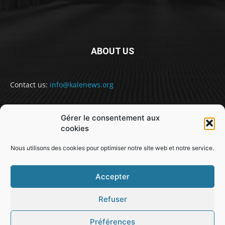
ABOUT US
Contact us:
info@kalenews.org
Gérer le consentement aux
FOLLOW US
cookies
Nous utilisons des cookies pour optimiser notre site web et notre service.
Accepter
Refuser
@snabe// sekou.nabe@abakusitsolutions.eu
Préférences
GUINEE
POLITIQUE
SOCIETE
SPORT
JUSTICE
MONDE