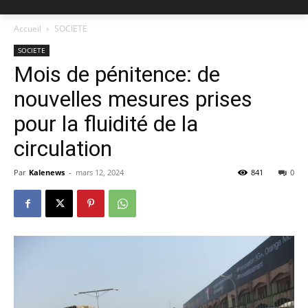
Accueil
SOCIETE
SOCIETE
Mois de pénitence: de
nouvelles mesures prises
pour la fluidité de la
circulation
Par
Kalenews
-
mars 12, 2024
841
0