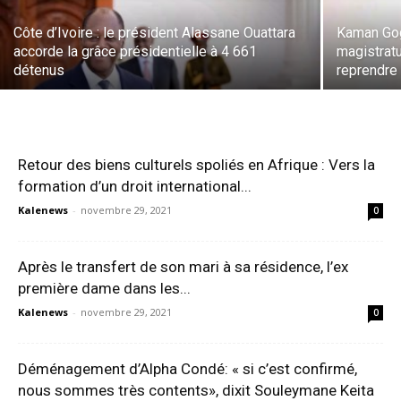
Côte d’Ivoire : le président Alassane Ouattara
Kaman Gog
accorde la grâce présidentielle à 4 661
magistratu
détenus
reprendre 
Retour des biens culturels spoliés en Afrique : Vers la
formation d’un droit international...
Kalenews
-
novembre 29, 2021
0
Après le transfert de son mari à sa résidence, l’ex
première dame dans les...
Kalenews
-
novembre 29, 2021
0
Déménagement d’Alpha Condé: « si c’est confirmé,
nous sommes très contents», dixit Souleymane Keita