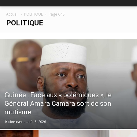
Accueil
POLITIQUE
Page 648
POLITIQUE
Guinée : Face aux « polémiques », le
Général Amara Camara sort de son
mutisme
Kalenews
-
août 8, 2026