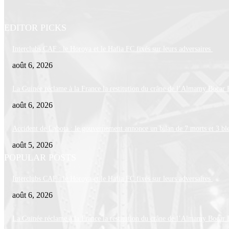
EDITOR PICKS
Interclubs CAF : le Horoya et le Hafia FC fixés sur leurs adversaires
août 6, 2026
La Guinée réclame à la France la restitution du crâne de l’Almamy Bocar 
août 6, 2026
Accident de Labota : le gouvernement annonce un bilan de 7 morts et 3 ble
août 5, 2026
POPULAR POSTS
Interclubs CAF : le Horoya et le Hafia FC fixés sur leurs adversaires
août 6, 2026
La Guinée réclame à la France la restitution du crâne de l’Almamy Bocar 