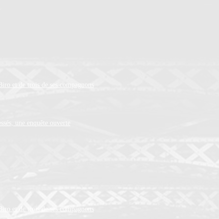
Biro et de trois de ses compagnons
ssés, une enquête ouverte
Biro et de trois de ses compagnons