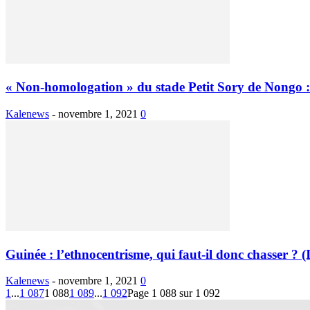
« Non-homologation » du stade Petit Sory de Nongo :.
Kalenews
-
novembre 1, 2021
0
Guinée : l’ethnocentrisme, qui faut-il donc chasser ? 
Kalenews
-
novembre 1, 2021
0
1
...
1 087
1 088
1 089
...
1 092
Page 1 088 sur 1 092