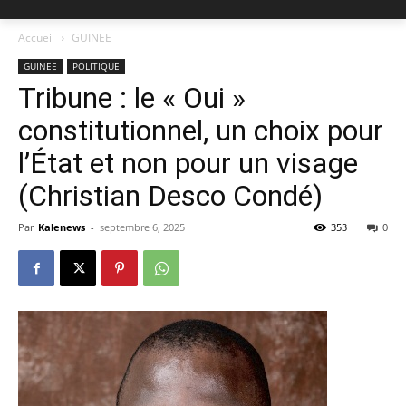
Accueil
GUINEE
GUINEE
POLITIQUE
Tribune : le « Oui »
constitutionnel, un choix pour
l’État et non pour un visage
(Christian Desco Condé)
Par
Kalenews
-
septembre 6, 2025
353
0