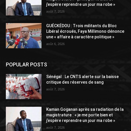
j’espère reprendre un jour ma robe »
août 7, 2026
GUÉCKÉDOU : Trois militants du Bloc
Libéral écroués, Faya Millimono dénonce
une « affaire à caractère politique »
août 6, 2026
POPULAR POSTS
Sénégal : Le CNTS alerte sur la baisse
critique des réserves de sang
août 7, 2026
Kaman Goganan après sa radiation de la
magistrature : « je me porte bien et
j’espère reprendre un jour ma robe »
août 7, 2026