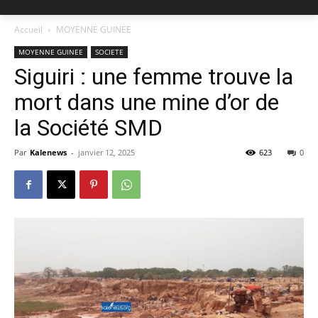
Accueil
MOYENNE GUINEE
MOYENNE GUINEE
SOCIETE
Siguiri : une femme trouve la
mort dans une mine d’or de
la Société SMD
Par
Kalenews
-
janvier 12, 2025
623
0