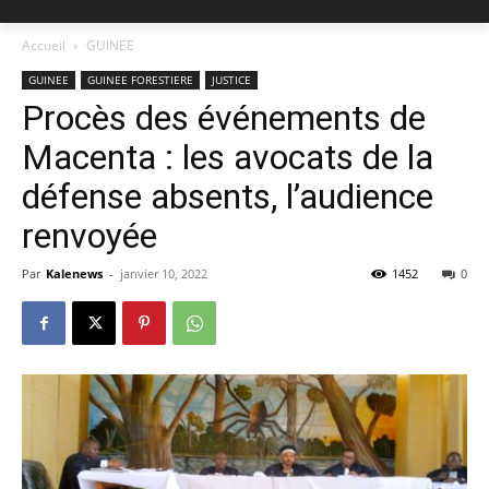
Accueil
GUINEE
GUINEE
GUINEE FORESTIERE
JUSTICE
Procès des événements de
Macenta : les avocats de la
défense absents, l’audience
renvoyée
Par
Kalenews
-
janvier 10, 2022
1452
0