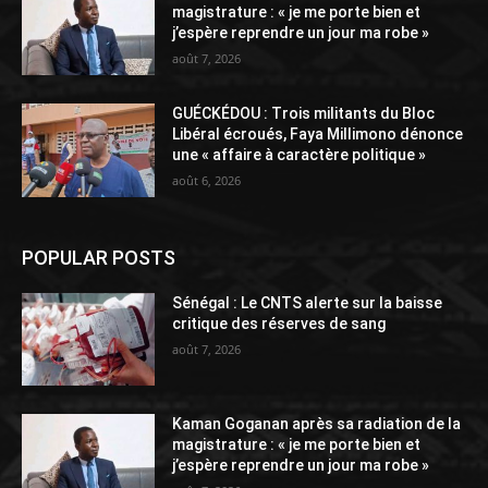
magistrature : « je me porte bien et
j’espère reprendre un jour ma robe »
août 7, 2026
GUÉCKÉDOU : Trois militants du Bloc
Libéral écroués, Faya Millimono dénonce
une « affaire à caractère politique »
août 6, 2026
POPULAR POSTS
Sénégal : Le CNTS alerte sur la baisse
critique des réserves de sang
août 7, 2026
Kaman Goganan après sa radiation de la
magistrature : « je me porte bien et
j’espère reprendre un jour ma robe »