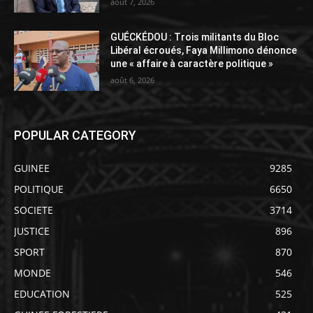
août 7, 2026
GUÉCKÉDOU : Trois militants du Bloc
Libéral écroués, Faya Millimono dénonce
une « affaire à caractère politique »
août 6, 2026
POPULAR CATEGORY
GUINEE
9285
POLITIQUE
6650
SOCIETE
3714
JUSTICE
896
SPORT
870
MONDE
546
EDUCATION
525