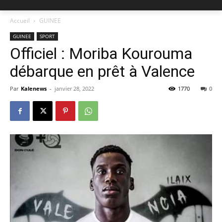
Accueil
GUINEE
GUINEE
SPORT
Officiel : Moriba Kourouma
débarque en prêt à Valence
Par
Kalenews
-
janvier 28, 2022
1770
0