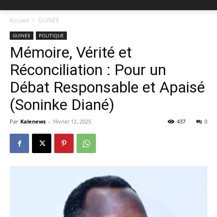
Accueil
GUINEE
GUINEE
POLITIQUE
Mémoire, Vérité et
Réconciliation : Pour un
Débat Responsable et Apaisé
(Soninke Diané)
Par
Kalenews
-
février 12, 2025
437
0