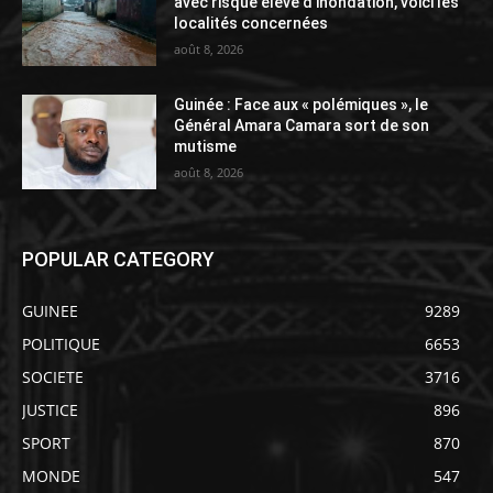
avec risque élevé d’inondation, voici les
localités concernées
août 8, 2026
Guinée : Face aux « polémiques », le
Général Amara Camara sort de son
mutisme
août 8, 2026
POPULAR CATEGORY
GUINEE
9289
POLITIQUE
6653
SOCIETE
3716
JUSTICE
896
SPORT
870
MONDE
547