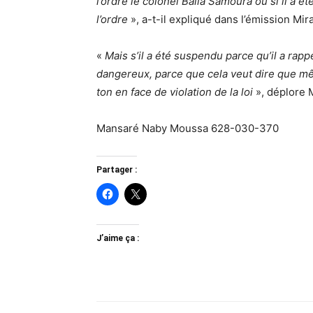
l’ordre le colonel Balla Samoura ou si il a é
l’ordre
», a-t-il expliqué dans l’émission Mir
«
Mais s’il a été suspendu parce qu’il a rapp
dangereux, parce que cela veut dire que mêm
ton en face de violation de la loi
», déplore
Mansaré Naby Moussa 628-030-370
Partager :
J’aime ça :