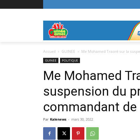
Accueil
GUINEE
Me Mohamed Traoré sur la suspen
GUINEE
POLITIQUE
Me Mohamed Trao
suspension du pr
commandant de 
Par
Kalenews
-
mars 30, 2022