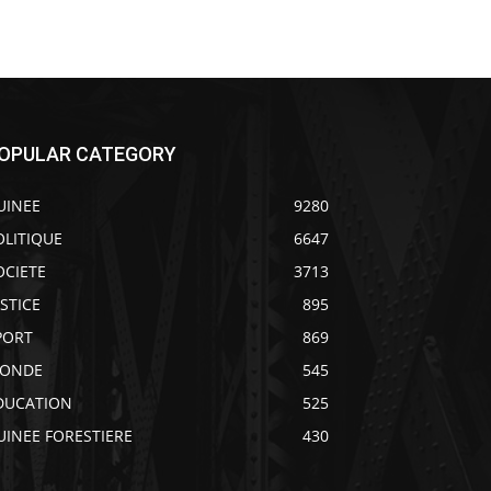
OPULAR CATEGORY
UINEE
9280
OLITIQUE
6647
OCIETE
3713
USTICE
895
PORT
869
ONDE
545
DUCATION
525
UINEE FORESTIERE
430