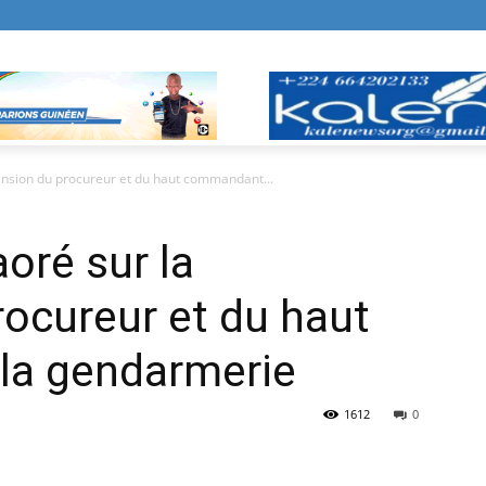
sion du procureur et du haut commandant...
ré sur la
ocureur et du haut
la gendarmerie
1612
0