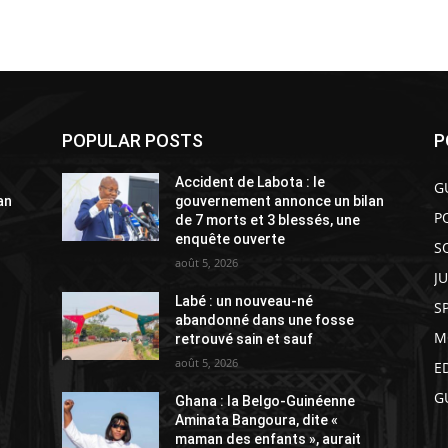
POPULAR POSTS
P
Accident de Labota : le
G
an
gouvernement annonce un bilan
P
de 7 morts et 3 blessés, une
enquête ouverte
S
août 5, 2026
J
Labé : un nouveau-né
S
abandonné dans une fosse
M
retrouvé sain et sauf
août 5, 2026
E
G
Ghana : la Belgo-Guinéenne
Aminata Bangoura, dite «
maman des enfants », aurait