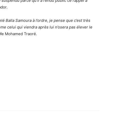
té suspendu parce qu’il a rendu public ce rappel à
ador.
elé Balla Samoura à l’ordre, je pense que c’est très
e celui qui viendra après lui n’osera pas élever le
 Me Mohamed Traoré.