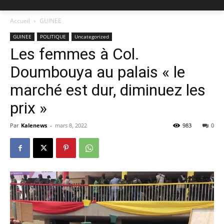
Accueil
GUINEE
GUINEE
POLITIQUE
Uncategorized
Les femmes à Col.
Doumbouya au palais « le
marché est dur, diminuez les
prix »
Par
Kalenews
-
mars 8, 2022
983
0