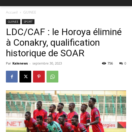
Accueil
GUINEE
GUINEE
SPORT
LDC/CAF : le Horoya éliminé
à Conakry, qualification
historique de SOAR
Par
Kalenews
-
septembre 30, 2023
756
0