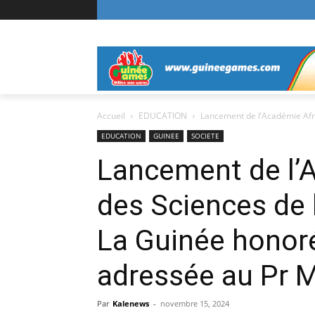
Accueil
EDUCATION
Lancement de l’Académie Afri
EDUCATION
GUINEE
SOCIETE
Lancement de l’
des Sciences de 
La Guinée honoré
adressée au Pr 
Par
Kalenews
-
novembre 15, 2024