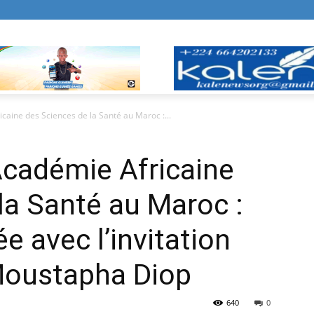
caine des Sciences de la Santé au Maroc :...
Académie Africaine
la Santé au Maroc :
e avec l’invitation
Moustapha Diop
640
0