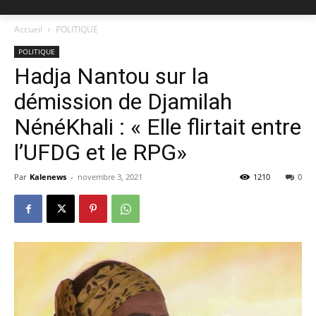
Accueil
POLITIQUE
POLITIQUE
Hadja Nantou sur la
démission de Djamilah
NénéKhali : « Elle flirtait entre
l’UFDG et le RPG»
Par
Kalenews
-
novembre 3, 2021
1210
0