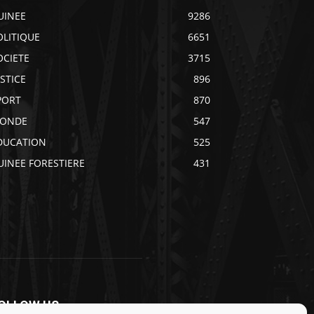
UINEE
9286
OLITIQUE
6651
OCIETE
3715
USTICE
896
PORT
870
ONDE
547
DUCATION
525
UINEE FORESTIERE
431
OLLOW US