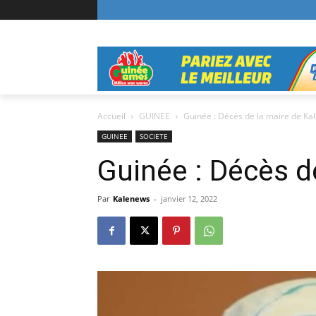
Accueil
GUINEE
Guinée : Décès de la maire de K
GUINEE
SOCIETE
Guinée : Décès d
Par
Kalenews
-
janvier 12, 2022