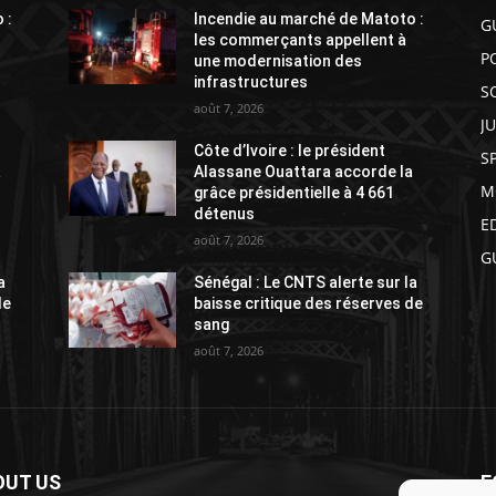
 :
Incendie au marché de Matoto :
G
les commerçants appellent à
P
une modernisation des
infrastructures
S
août 7, 2026
J
Côte d’Ivoire : le président
S
a
Alassane Ouattara accorde la
M
grâce présidentielle à 4 661
détenus
E
août 7, 2026
G
a
Sénégal : Le CNTS alerte sur la
de
baisse critique des réserves de
sang
août 7, 2026
OUT US
F