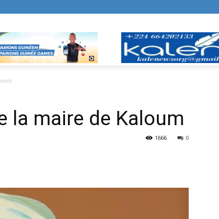
aloum
e la maire de Kaloum
1666
0