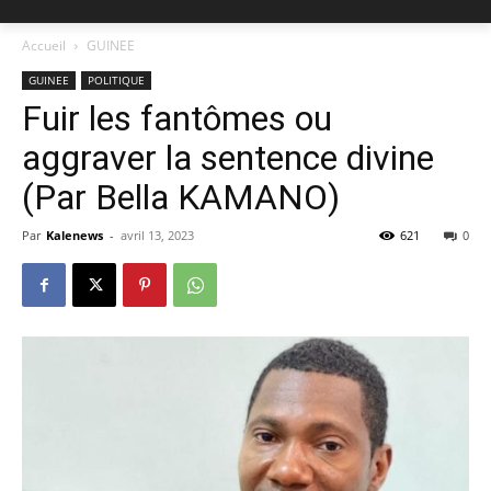
Accueil
GUINEE
GUINEE
POLITIQUE
Fuir les fantômes ou
aggraver la sentence divine
(Par Bella KAMANO)
Par
Kalenews
-
avril 13, 2023
621
0