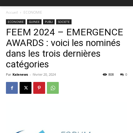
Accueil
ECONOMIE
ECONOMIE
GUINEE
PUBLI
SOCIETE
FEEM 2024 – EMERGENCE
AWARDS : voici les nominés
dans les trois dernières
catégories
Par
Kalenews
-
février 20, 2024
808
0