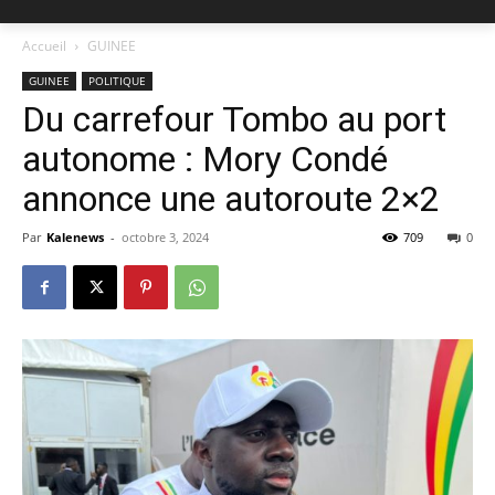
Accueil
GUINEE
GUINEE
POLITIQUE
Du carrefour Tombo au port
autonome : Mory Condé
annonce une autoroute 2×2
Par
Kalenews
-
octobre 3, 2024
709
0