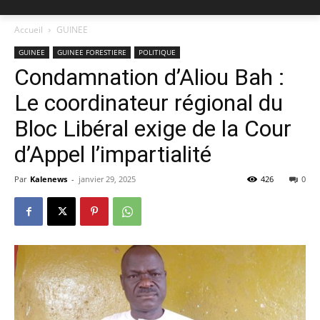
Accueil
GUINEE
GUINEE
GUINEE FORESTIERE
POLITIQUE
Condamnation d’Aliou Bah :
Le coordinateur régional du
Bloc Libéral exige de la Cour
d’Appel l’impartialité
Par
Kalenews
-
janvier 29, 2025
426
0