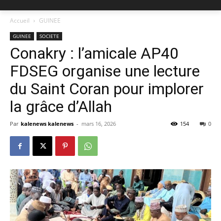
Accueil
GUINEE
GUINEE
SOCIETE
Conakry : l’amicale AP40
FDSEG organise une lecture
du Saint Coran pour implorer
la grâce d’Allah
Par
kalenews kalenews
-
mars 16, 2026
154
0