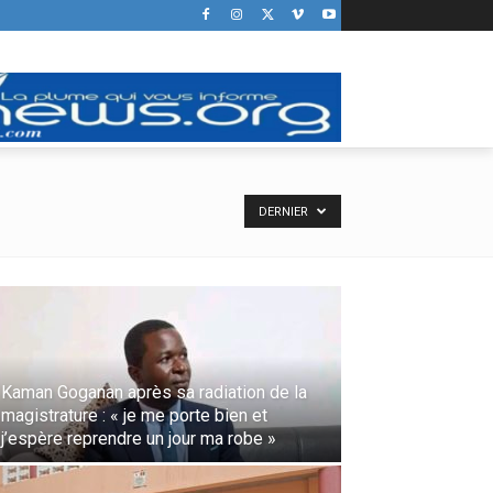
DERNIER
Kaman Goganan après sa radiation de la
magistrature : « je me porte bien et
j’espère reprendre un jour ma robe »