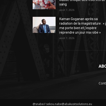
sang
août 7, 2026
Kaman Goganan après sa
radiation de la magistrature : « 
me porte bien et j’espère
reprendre un jour ma robe »
août 7, 2026
AB
Cont
@snabe// sekou.nabe@abakusitsolutions.eu