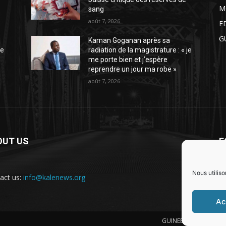
M
sang
août 7, 2026
E
G
Kaman Goganan après sa
je
radiation de la magistrature : « je
me porte bien et j’espère
reprendre un jour ma robe »
août 7, 2026
OUT US
F
Nous utiliso
act us:
info@kalenews.org
Ac
GUINEE
POLITIQUE