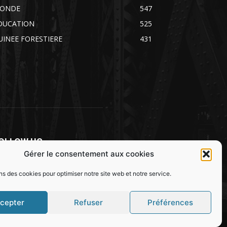
ONDE
547
DUCATION
525
UINEE FORESTIERE
431
OLLOW US
Gérer le consentement aux cookies
ns des cookies pour optimiser notre site web et notre service.
cepter
Refuser
Préférences
SOCIETE
SPORT
JUSTICE
MONDE
EDUCATION