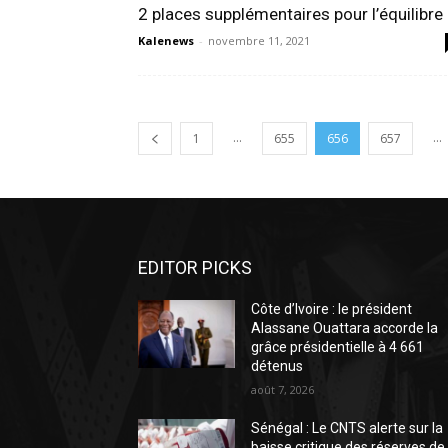
2 places supplémentaires pour l’équilibre
Kalenews
-
novembre 11, 2021
...
...
1
655
656
657
EDITOR PICKS
Côte d’Ivoire : le président
Alassane Ouattara accorde la
grâce présidentielle à 4 661
détenus
août 7, 2026
Sénégal : Le CNTS alerte sur la
baisse critique des réserves de