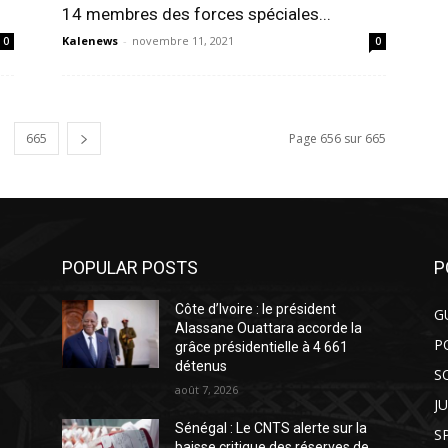
14 membres des forces spéciales...
Kalenews
-
novembre 11, 2021
0
0
665
Page 656 sur 665
POPULAR POSTS
P
Côte d’Ivoire : le président
G
Alassane Ouattara accorde la
P
grâce présidentielle à 4 661
détenus
S
août 7, 2026
J
Sénégal : Le CNTS alerte sur la
S
baisse critique des réserves de