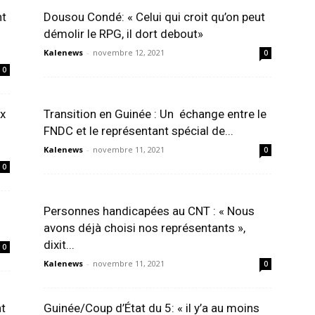
nt
Dousou Condé: « Celui qui croit qu’on peut
démolir le RPG, il dort debout»
Kalenews
-
novembre 12, 2021
0
0
ux
Transition en Guinée : Un échange entre le
FNDC et le représentant spécial de...
Kalenews
-
novembre 11, 2021
0
0
Personnes handicapées au CNT : « Nous
avons déjà choisi nos représentants »,
dixit...
0
Kalenews
-
novembre 11, 2021
0
nt
Guinée/Coup d’État du 5: « il y’a au moins