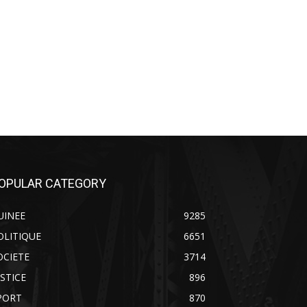
OPULAR CATEGORY
UINEE
9285
OLITIQUE
6651
OCIETE
3714
USTICE
896
PORT
870