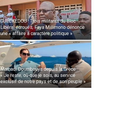
GUÉCKÉDOU : Trois militants du Bloc
Libéral écroués, Faya Millimono dénonce
une « affaire à caractère politique »
Mamadi Doumbouya depuis la Grèce :
« Je reste, où que je sois, au service
exclusif de notre pays et de son peuple »