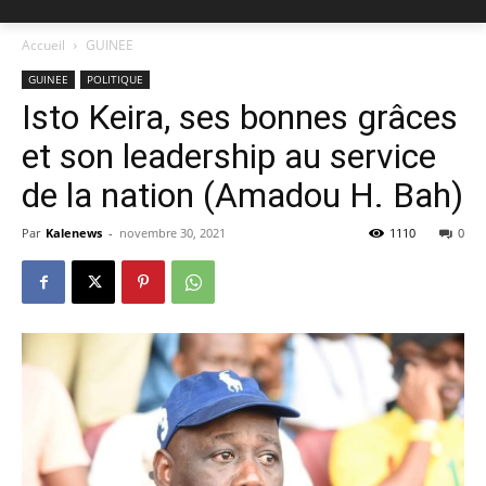
Accueil
GUINEE
GUINEE
POLITIQUE
Isto Keira, ses bonnes grâces
et son leadership au service
de la nation (Amadou H. Bah)
Par
Kalenews
-
novembre 30, 2021
1110
0