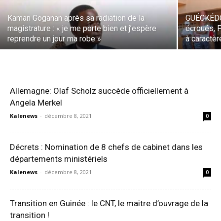
Kaman Goganan après sa radiation de la
GUÉCKÉDOU
magistrature : « je me porte bien et j’espère
écroués, 
reprendre un jour ma robe »
à caractèr
Allemagne: Olaf Scholz succède officiellement à
Angela Merkel
Kalenews
-
décembre 8, 2021
0
Décrets : Nomination de 8 chefs de cabinet dans les
départements ministériels
Kalenews
-
décembre 8, 2021
0
Transition en Guinée : le CNT, le maitre d’ouvrage de la
transition !