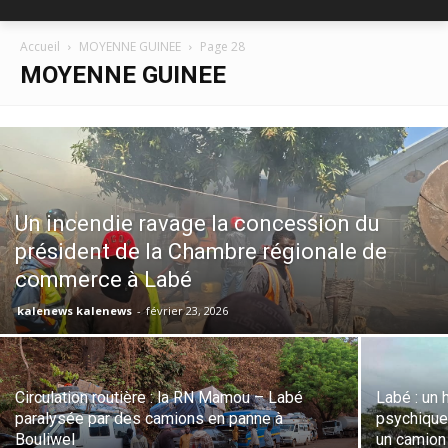
Accueil
MOYENNE GUINEE
Page 28
MOYENNE GUINEE
Un incendie ravage la concession du
président de la Chambre régionale de
commerce à Labé
kalenews kalenews
-
février 23, 2026
Circulation routière : la RN Mamou – Labé
Labé : un
paralysée par des camions en panne à
psychique
Bouliwel
un camion