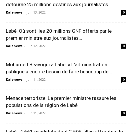
détourné 25 millions destinés aux journalistes
Kalenews
-
juin 13, 2022
0
Labé: Où sont les 20 millions GNF offerts par le
premier ministre aux journalistes...
Kalenews
-
juin 12, 2022
0
Mohamed Beavogui à Labé: « L’administration
publique a encore besoin de faire beaucoup de...
Kalenews
-
juin 11, 2022
0
Menace terroriste: Le premier ministre rassure les
populations de la région de Labé
Kalenews
-
juin 11, 2022
0
Labé : 4 661 candidats dont 2 595 filles affrontent le