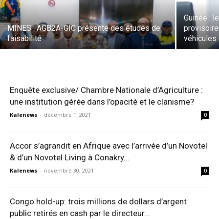
Guinée : l
MINES : AGB2A-GIC présente des études de
provisoire
faisabilité
véhicules
Enquête exclusive/ Chambre Nationale d’Agriculture :
une institution gérée dans l’opacité et le clanisme?
Kalenews
-
décembre 1, 2021
0
Accor s’agrandit en Afrique avec l’arrivée d’un Novotel
& d’un Novotel Living à Conakry...
Kalenews
-
novembre 30, 2021
0
Congo hold-up: trois millions de dollars d’argent
public retirés en cash par le directeur...