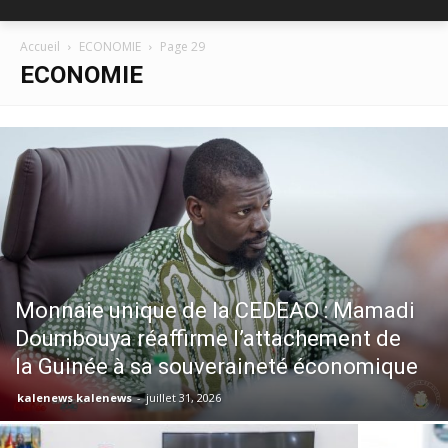
Accueil
ECONOMIE
Page 29
ECONOMIE
Monnaie unique de la CEDEAO : Mamadi
Doumbouya réaffirme l’attachement de
la Guinée à sa souveraineté économique
kalenews kalenews
-
juillet 31, 2026