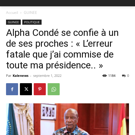
Accueil
GUINEE
GUINEE
POLITIQUE
Alpha Condé se confie à un
de ses proches : « L’erreur
fatale que j’ai commise de
toute ma présidence.. »
Par
Kalenews
-
septembre 1, 2022
1184
0