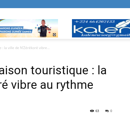
 : la ville de N’Zérékoré vibre...
aison touristique : la
ré vibre au rythme
63
0