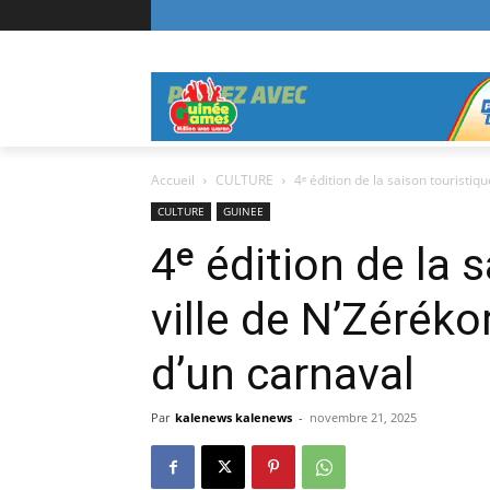
Accueil
CULTURE
4ᵉ édition de la saison touristique
CULTURE
GUINEE
4ᵉ édition de la s
ville de N’Zéréko
d’un carnaval
Par
kalenews kalenews
-
novembre 21, 2025