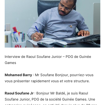
Interview de Raoul Soufane Junior – PDG de Guinée
Games
Mohamed Barry
: Mr Soufane Bonjour, pourriez-vous
vous présenter rapidement vous et votre structure.
Raoul Soufane Jr
: Bonjour Mr Baldé, je suis Raoul
Soufane Junior, PDG de la société Guinée Games. Une