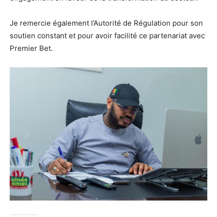
Je remercie également l’Autorité de Régulation pour son
soutien constant et pour avoir facilité ce partenariat avec
Premier Bet.