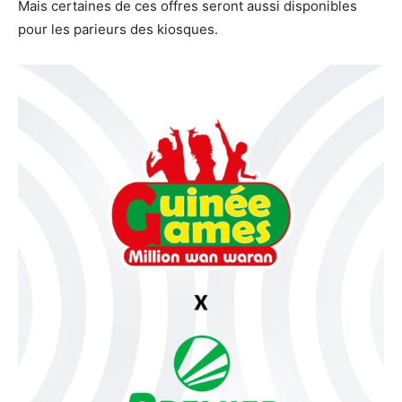
Mais certaines de ces offres seront aussi disponibles
pour les parieurs des kiosques.