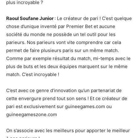
plus incroyable ?
Raoul Soufane Junior
: Le créateur de pari ! C’est quelque
chose d’unique inventé par Premier Bet et aucune
société du monde ne possède un tel outil pour les
parieurs. Nos parieurs vont vite comprendre car cela
permet de faire plusieurs paris sur un même match.
Comme par exemple résultat du match, mi-temps avec le
plus de buts et les deux équipes marquent sur le même
match. C’est incroyable !
C’est avec ce genre d’innovation qu’un partenariat de
cette envergure prend tout son sens ! Et ce créateur de
pari est exclusivement sur guineegames.com ou
guineegameszone.com
On s’associe avec les meilleurs pour apporter le meilleur