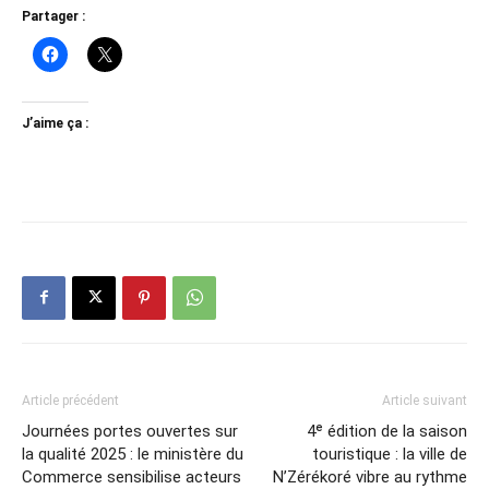
Partager :
J’aime ça :
Article précédent
Article suivant
Journées portes ouvertes sur
4ᵉ édition de la saison
la qualité 2025 : le ministère du
touristique : la ville de
Commerce sensibilise acteurs
N’Zérékoré vibre au rythme