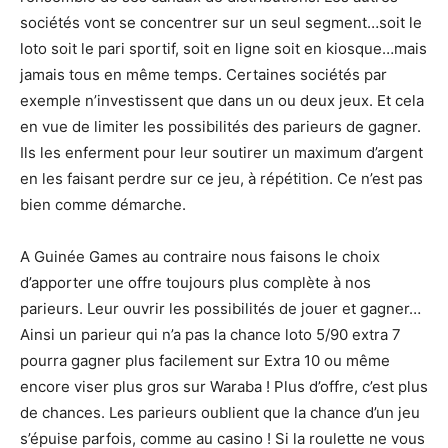
sociétés vont se concentrer sur un seul segment…soit le
loto soit le pari sportif, soit en ligne soit en kiosque…mais
jamais tous en même temps. Certaines sociétés par
exemple n’investissent que dans un ou deux jeux. Et cela
en vue de limiter les possibilités des parieurs de gagner.
Ils les enferment pour leur soutirer un maximum d’argent
en les faisant perdre sur ce jeu, à répétition. Ce n’est pas
bien comme démarche.
A Guinée Games au contraire nous faisons le choix
d’apporter une offre toujours plus complète à nos
parieurs. Leur ouvrir les possibilités de jouer et gagner…
Ainsi un parieur qui n’a pas la chance loto 5/90 extra 7
pourra gagner plus facilement sur Extra 10 ou même
encore viser plus gros sur Waraba ! Plus d’offre, c’est plus
de chances. Les parieurs oublient que la chance d’un jeu
s’épuise parfois, comme au casino ! Si la roulette ne vous