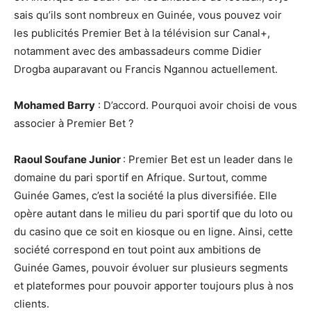
sais qu’ils sont nombreux en Guinée, vous pouvez voir
les publicités Premier Bet à la télévision sur Canal+,
notamment avec des ambassadeurs comme Didier
Drogba auparavant ou Francis Ngannou actuellement.
Mohamed Barry
: D’accord. Pourquoi avoir choisi de vous
associer à Premier Bet ?
Raoul Soufane Junior
: Premier Bet est un leader dans le
domaine du pari sportif en Afrique. Surtout, comme
Guinée Games, c’est la société la plus diversifiée. Elle
opère autant dans le milieu du pari sportif que du loto ou
du casino que ce soit en kiosque ou en ligne. Ainsi, cette
société correspond en tout point aux ambitions de
Guinée Games, pouvoir évoluer sur plusieurs segments
et plateformes pour pouvoir apporter toujours plus à nos
clients.