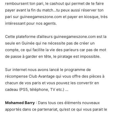
remboursent ton pari, le cashout qui permet de te faire
payer avant la fin du match…tu peux aussi réserver ton
pari sur guineegameszone.com et payer en kiosque, très
intéressant pour nos agents.
Cette plateforme d’ailleurs guineegameszone.com est la
seule en Guinée qui ne nécessite pas de créer un
compte, ce qui facilite la vie des parieurs car pas de mot
de passe à garder en tête, le piratage est impossible.
Sur internet nous avons lancé le programme de
récompense Club Avantage qui vous offre des pièces à
chacun de vos paris et vous pouvez les convertir en
cadeau (PS5, téléphone, TV etc.) …
Mohamed Barry
: Dans tous ces éléments nouveaux
apportés dans ce partenariat, qu’est ce qui vous parait le