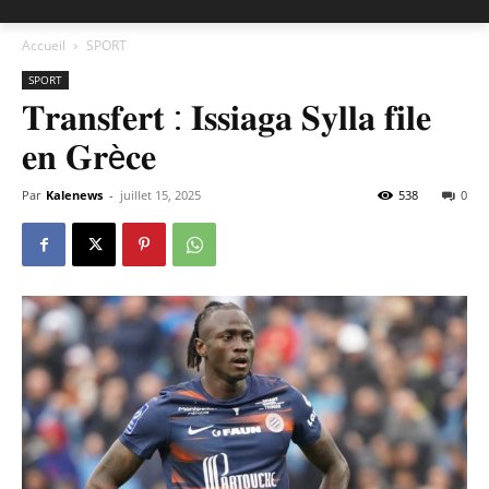
Accueil
SPORT
SPORT
𝐓𝐫𝐚𝐧𝐬𝐟𝐞𝐫𝐭 : 𝐈𝐬𝐬𝐢𝐚𝐠𝐚 𝐒𝐲𝐥𝐥𝐚 𝐟𝐢𝐥𝐞
𝐞𝐧 𝐆𝐫è𝐜𝐞
Par
Kalenews
-
juillet 15, 2025
538
0