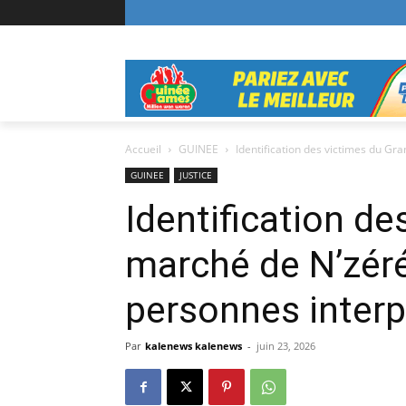
Accueil
GUINEE
Identification des victimes du Gr
GUINEE
JUSTICE
Identification d
marché de N’zéré
personnes interp
Par
kalenews kalenews
-
juin 23, 2026