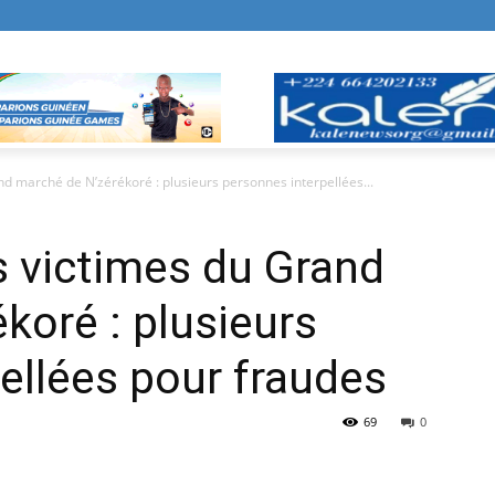
and marché de N’zérékoré : plusieurs personnes interpellées...
es victimes du Grand
koré : plusieurs
ellées pour fraudes
69
0