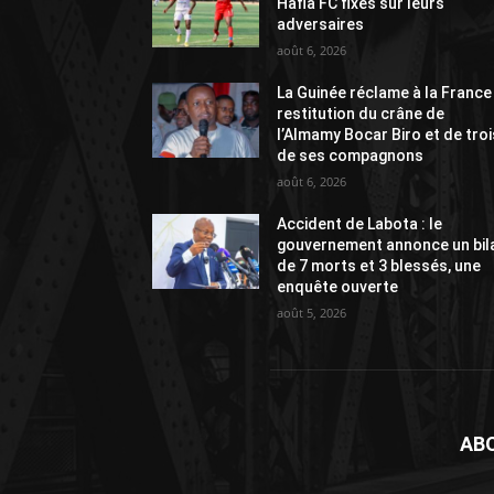
Hafia FC fixés sur leurs
adversaires
août 6, 2026
La Guinée réclame à la France
restitution du crâne de
l’Almamy Bocar Biro et de troi
de ses compagnons
août 6, 2026
Accident de Labota : le
gouvernement annonce un bil
de 7 morts et 3 blessés, une
enquête ouverte
août 5, 2026
AB