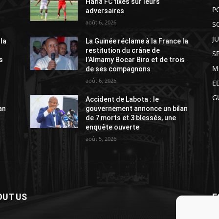
Hafia FC fixés sur leurs
P
adversaires
août 6, 2026
S
J
 la
La Guinée réclame à la France la
restitution du crâne de
S
s
l’Almamy Bocar Biro et de trois
M
de ses compagnons
août 6, 2026
E
G
Accident de Labota : le
an
gouvernement annonce un bilan
de 7 morts et 3 blessés, une
enquête ouverte
août 5, 2026
OUT US
F