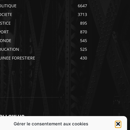
OLITIQUE
6647
OCIETE
3713
USTICE
895
PORT
870
ONDE
545
DUCATION
525
UINEE FORESTIERE
430
OLLOW US
Gérer le consentement aux cookies