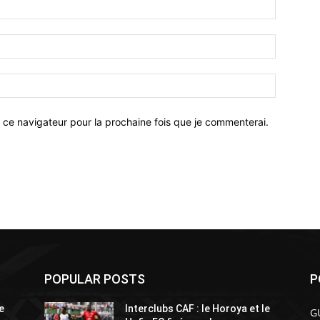
 ce navigateur pour la prochaine fois que je commenterai.
POPULAR POSTS
P
e
Interclubs CAF : le Horoya et le
G