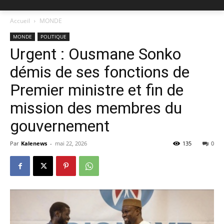
Accueil
MONDE
MONDE
POLITIQUE
Urgent : Ousmane Sonko
démis de ses fonctions de
Premier ministre et fin de
mission des membres du
gouvernement
Par
Kalenews
-
mai 22, 2026
135
0