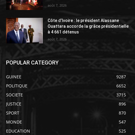
août 7, 2026
Côte d’Ivoire : le président Alassane
Ouattara accorde la grâce présidentielle
à 4 661 détenus
août 7, 2026
POPULAR CATEGORY
GUINEE
9287
POLITIQUE
6652
SOCIETE
3715
JUSTICE
896
SPORT
870
MONDE
547
EDUCATION
525