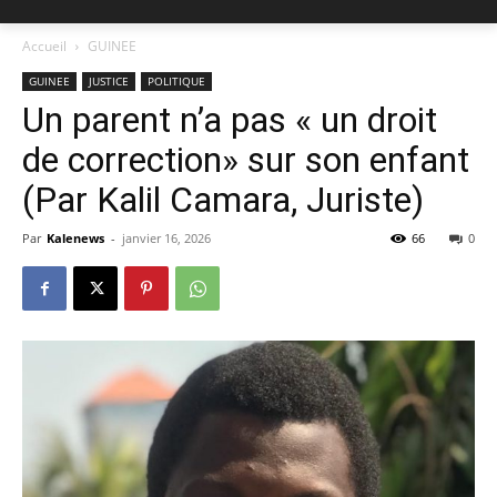
Accueil
GUINEE
GUINEE
JUSTICE
POLITIQUE
Un parent n’a pas « un droit
de correction» sur son enfant
(Par Kalil Camara, Juriste)
Par
Kalenews
-
janvier 16, 2026
66
0