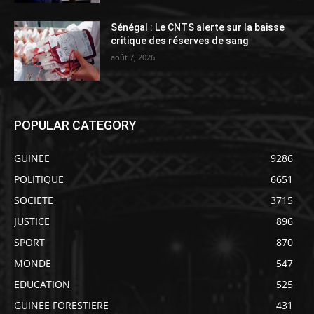
Sénégal : Le CNTS alerte sur la baisse
critique des réserves de sang
août 7, 2026
POPULAR CATEGORY
GUINEE
9286
POLITIQUE
6651
SOCIETE
3715
JUSTICE
896
SPORT
870
MONDE
547
EDUCATION
525
GUINEE FORESTIERE
431