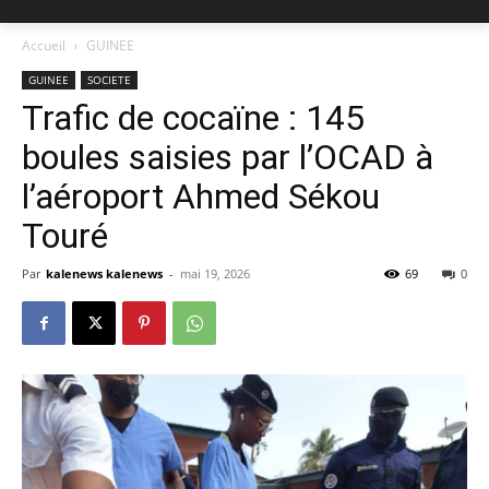
Accueil
GUINEE
GUINEE
SOCIETE
Trafic de cocaïne : 145
boules saisies par l’OCAD à
l’aéroport Ahmed Sékou
Touré
Par
kalenews kalenews
-
mai 19, 2026
69
0