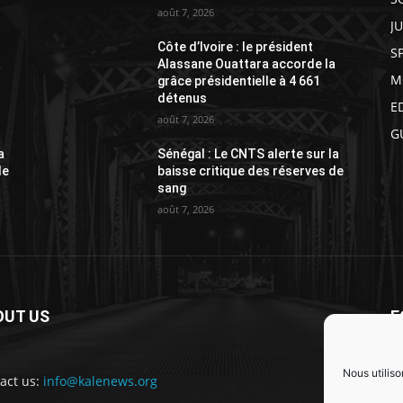
août 7, 2026
J
Côte d’Ivoire : le président
S
a
Alassane Ouattara accorde la
M
grâce présidentielle à 4 661
détenus
E
août 7, 2026
G
a
Sénégal : Le CNTS alerte sur la
de
baisse critique des réserves de
sang
août 7, 2026
OUT US
F
Nous utiliso
act us:
info@kalenews.org