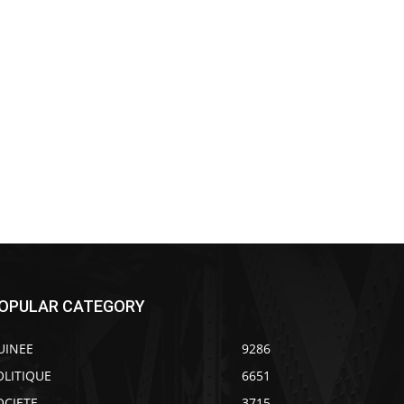
OPULAR CATEGORY
UINEE
9286
OLITIQUE
6651
OCIETE
3715