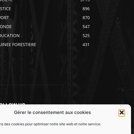
USTICE
896
PORT
870
ONDE
547
DUCATION
525
UINEE FORESTIERE
431
OLLOW US
Gérer le consentement aux cookies
ns des cookies pour optimiser notre site web et notre service.