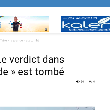
ffaire « la grande » est tombé
Le verdict dans
ande » est tombé
94
0