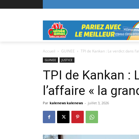
Accueil
GUINEE
TPI de Kankan : Le verdict dans l’a
GUINEE
JUSTICE
TPI de Kankan : 
l’affaire « la gr
Par
kalenews kalenews
-
juillet 3, 2026