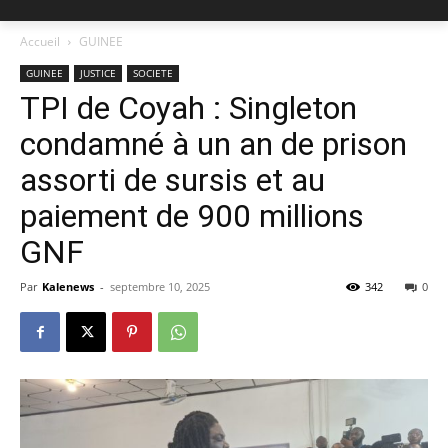
Accueil
GUINEE
GUINEE
JUSTICE
SOCIETE
TPI de Coyah : Singleton
condamné à un an de prison
assorti de sursis et au
paiement de 900 millions
GNF
Par
Kalenews
-
septembre 10, 2025
342
0