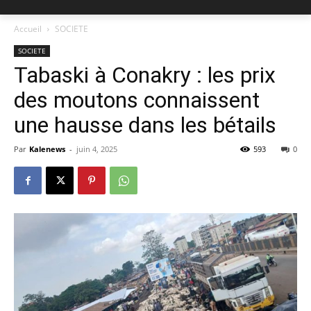
Accueil
SOCIETE
SOCIETE
Tabaski à Conakry : les prix
des moutons connaissent
une hausse dans les bétails
Par
Kalenews
-
juin 4, 2025
593
0