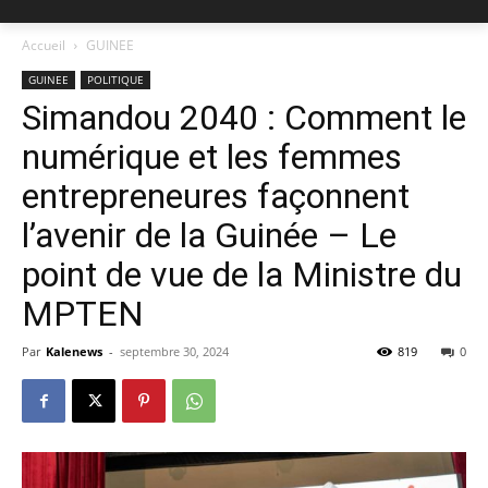
Accueil
GUINEE
GUINEE
POLITIQUE
Simandou 2040 : Comment le
numérique et les femmes
entrepreneures façonnent
l’avenir de la Guinée – Le
point de vue de la Ministre du
MPTEN
Par
Kalenews
-
septembre 30, 2024
819
0