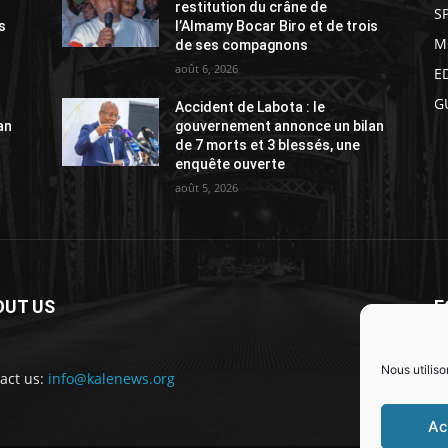
restitution du crâne de
S
s
l’Almamy Bocar Biro et de trois
M
de ses compagnons
août 6, 2026
E
G
Accident de Labota : le
an
gouvernement annonce un bilan
de 7 morts et 3 blessés, une
enquête ouverte
août 5, 2026
OUT US
F
Nous utiliso
act us:
info@kalenews.org
Ac