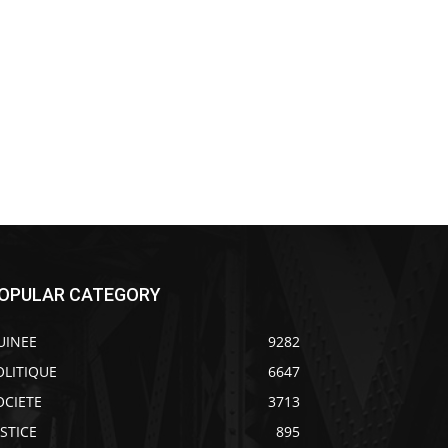
OPULAR CATEGORY
UINEE
9282
OLITIQUE
6647
OCIETE
3713
USTICE
895