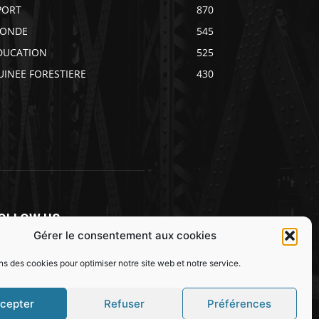
PORT
870
ONDE
545
DUCATION
525
UINEE FORESTIERE
430
OLLOW US
Gérer le consentement aux cookies
ns des cookies pour optimiser notre site web et notre service.
cepter
Refuser
Préférences