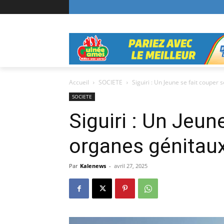
Accueil
SOCIETE
Siguiri : Un Jeune se fait couper 
SOCIETE
Siguiri : Un Jeun
organes génitau
Par
Kalenews
-
avril 27, 2025