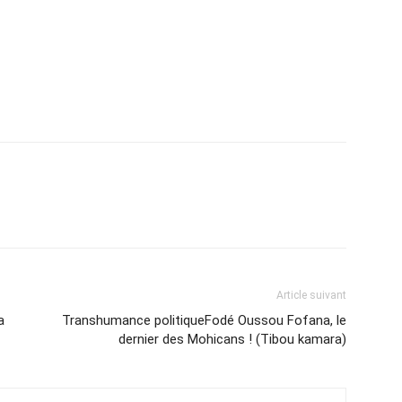
Article suivant
a
Transhumance politiqueFodé Oussou Fofana, le
dernier des Mohicans ! (Tibou kamara)