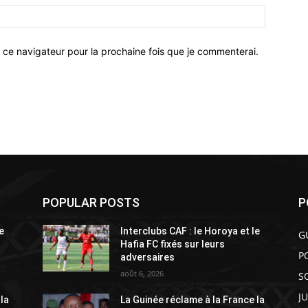
 ce navigateur pour la prochaine fois que je commenterai.
POPULAR POSTS
P
e
Interclubs CAF : le Horoya et le
G
Hafia FC fixés sur leurs
P
adversaires
août 6, 2026
S
J
 la
La Guinée réclame à la France la