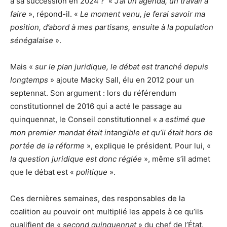
à sa succession en 2024 ? «
J’ai un agenda, un travail à
faire
», répond-il. «
Le moment venu, je ferai savoir ma
position, d’abord à mes partisans, ensuite à la population
sénégalaise
».
Mais «
sur le plan juridique, le débat est tranché depuis
longtemps
» ajoute Macky Sall, élu en 2012 pour un
septennat. Son argument : lors du référendum
constitutionnel de 2016 qui a acté le passage au
quinquennat, le Conseil constitutionnel «
a estimé que
mon premier mandat était intangible et qu’il était hors de
portée de la réforme
», explique le président. Pour lui, «
la question juridique est donc réglée
», même s’il admet
que le débat est «
politique
».
Ces dernières semaines, des responsables de la
coalition au pouvoir ont multiplié les appels à ce qu’ils
qualifient de «
second quinquennat
» du chef de l’État.