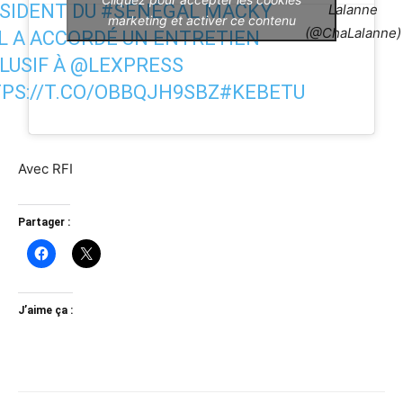
SIDENT DU
#SÉNÉGAL
MACKY
Lalanne
marketing et activer ce contenu
(@ChaLalanne)
L A ACCORDÉ UN ENTRETIEN
LUSIF À
@LEXPRESS
PS://T.CO/OBBQJH9SBZ
#KEBETU
Avec RFI
Partager :
J’aime ça :