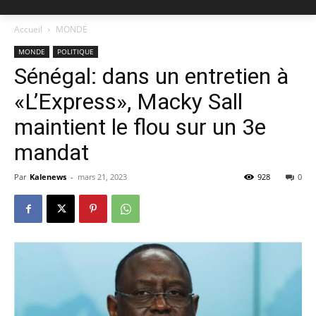
Accueil
MONDE
MONDE
POLITIQUE
Sénégal: dans un entretien à
«L’Express», Macky Sall
maintient le flou sur un 3e
mandat
Par
Kalenews
-
mars 21, 2023
928
0